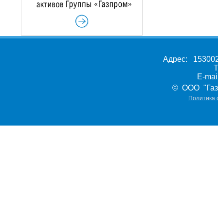
Адрес: 153002,
Т
E-ma
© ООО "Газ
Политика 