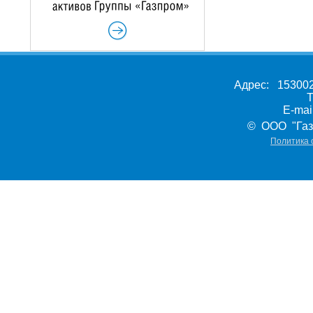
Адрес: 153002,
Т
E-ma
© ООО "Газ
Политика 