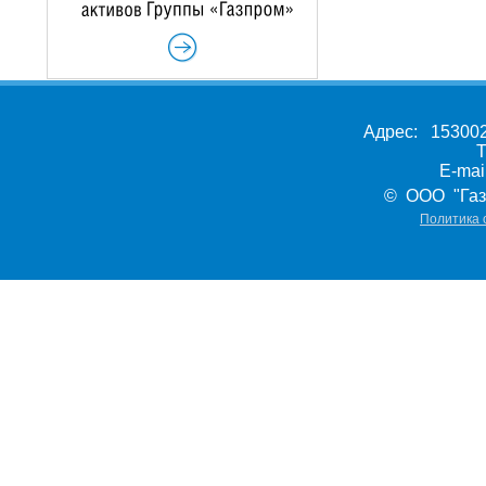
Адрес: 153002,
Т
E-ma
© ООО "Газ
Политика 