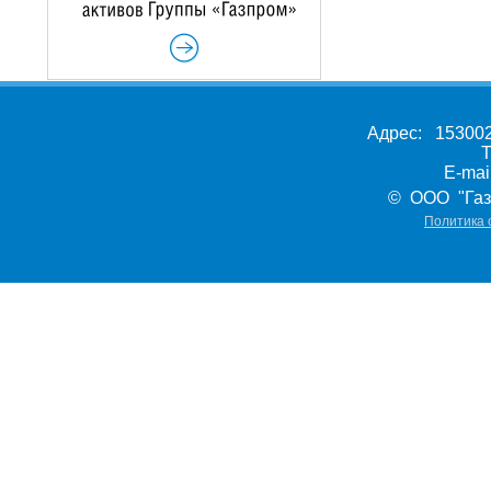
Адрес: 153002,
Т
E-ma
© ООО "Газ
Политика 