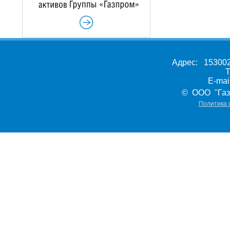
Адрес: 153002,
Т
E-ma
© ООО "Газ
Политика 