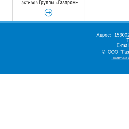
Адрес: 153002,
Т
E-ma
© ООО "Газ
Политика 