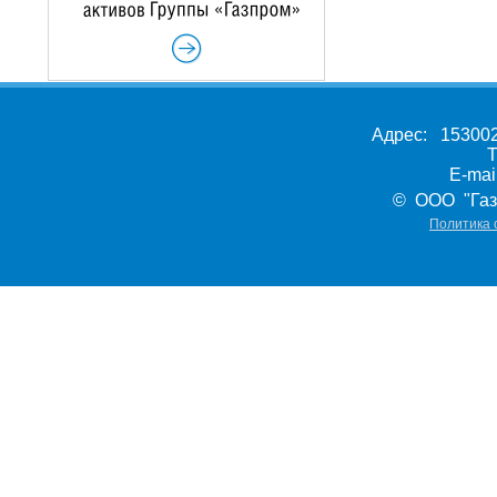
Адрес: 153002,
Т
E-ma
© ООО "Газ
Политика 