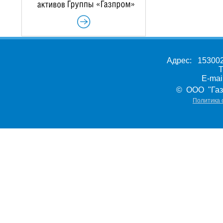
Адрес: 153002,
Т
E-ma
© ООО "Газ
Политика 