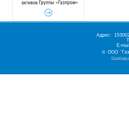
Адрес: 153002,
Т
E-ma
© ООО "Газ
Политика 