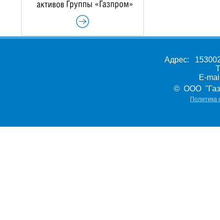
Адрес: 153002,
Т
E-ma
© ООО "Газ
Политика 