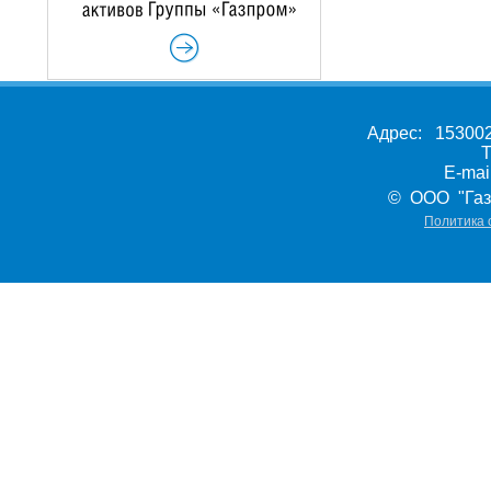
Адрес: 153002,
Т
E-ma
© ООО "Газ
Политика 