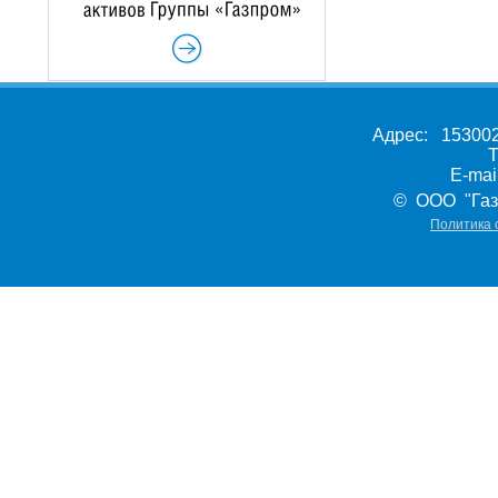
Адрес: 153002,
Т
E-ma
© ООО "Газ
Политика 