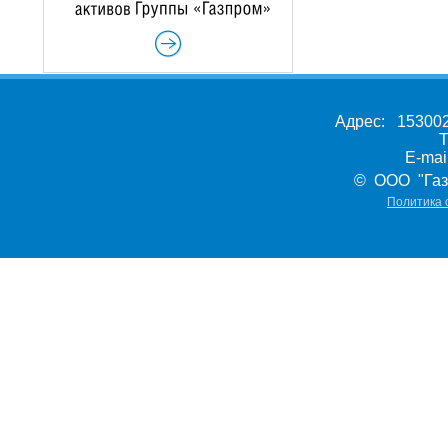
Адрес: 153002,
Т
E-ma
© ООО "Газ
Политика 