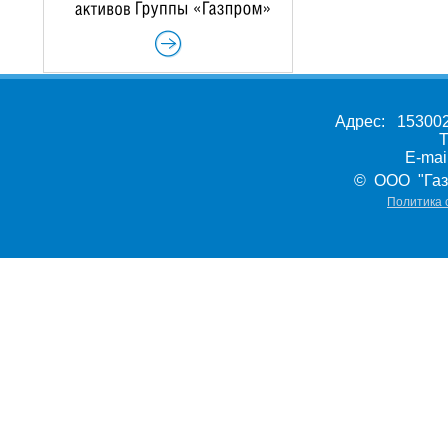
Адрес: 153002,
Т
E-ma
© ООО "Газ
Политика 