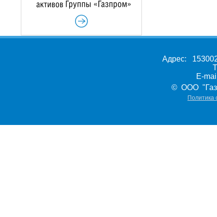
Адрес: 153002,
Т
E-ma
© ООО "Газ
Политика 