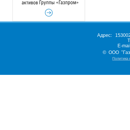
Адрес: 153002,
Т
E-ma
© ООО "Газ
Политика 