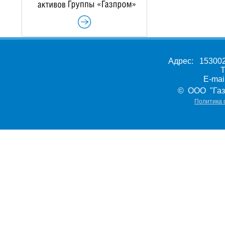
Адрес: 153002,
Т
E-ma
© ООО "Газ
Политика 