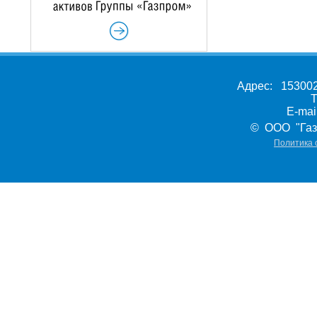
Адрес: 153002,
Т
E-ma
© ООО "Газ
Политика 