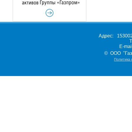
Адрес: 153002,
Т
E-ma
© ООО "Газ
Политика 