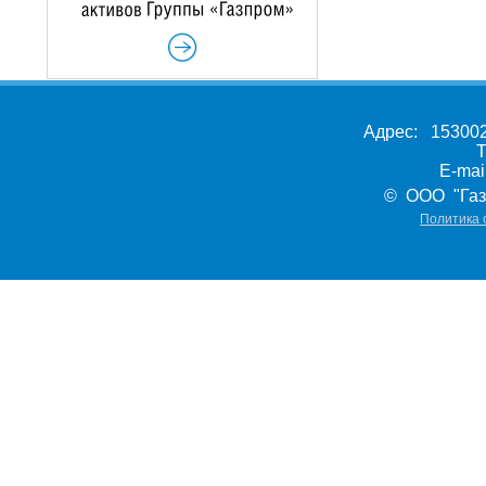
Адрес: 153002,
Т
E-ma
© ООО "Газ
Политика 