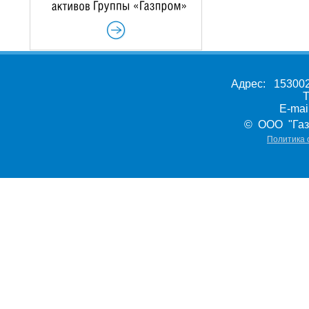
Адрес: 153002,
Т
E-ma
© ООО "Газ
Политика 