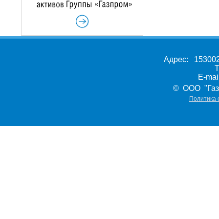
Адрес: 153002,
Т
E-ma
© ООО "Газ
Политика 