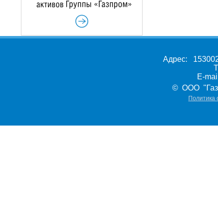
Адрес: 153002,
Т
E-ma
© ООО "Газ
Политика 