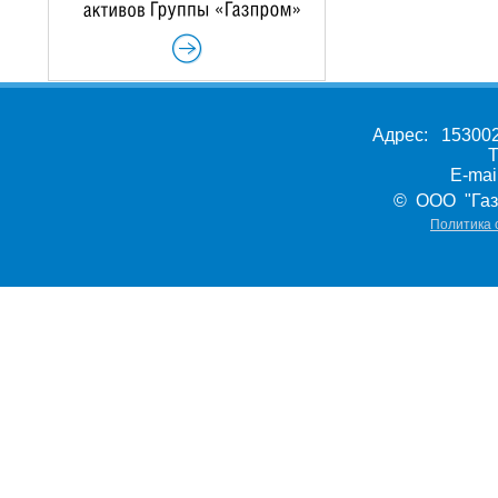
Адрес: 153002,
Т
E-ma
© ООО "Газ
Политика 