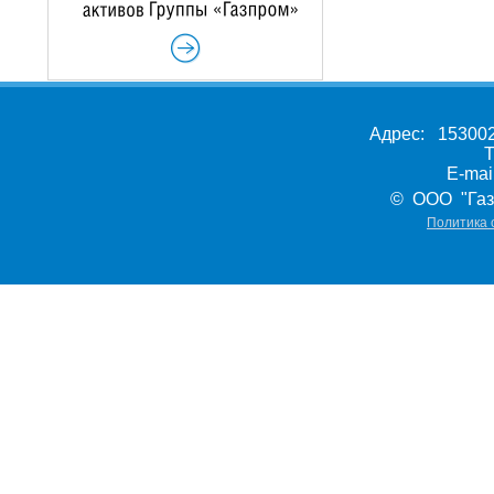
Адрес: 153002,
Т
E-ma
© ООО "Газ
Политика 