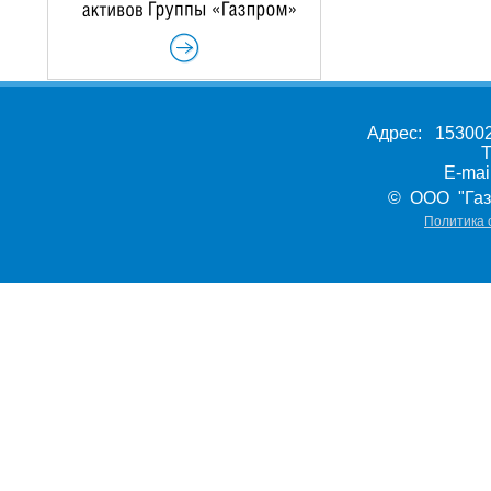
Адрес: 153002,
Т
E-ma
© ООО "Газ
Политика 