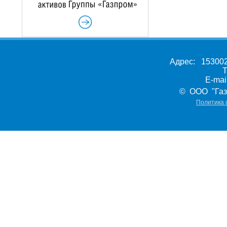
Адрес: 153002,
Т
E-ma
© ООО "Газ
Политика 