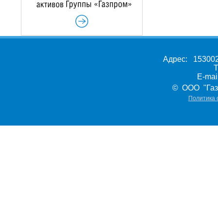
Адрес: 153002,
Т
E-ma
© ООО "Газ
Политика 