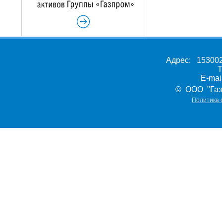
Адрес: 153002,
Т
E-ma
© ООО "Газ
Политика 