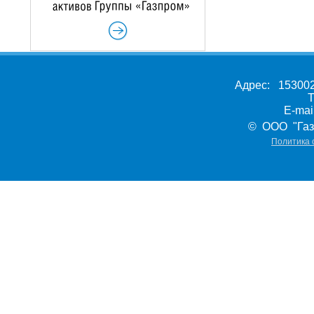
Адрес: 153002,
Т
E-ma
© ООО "Газ
Политика 