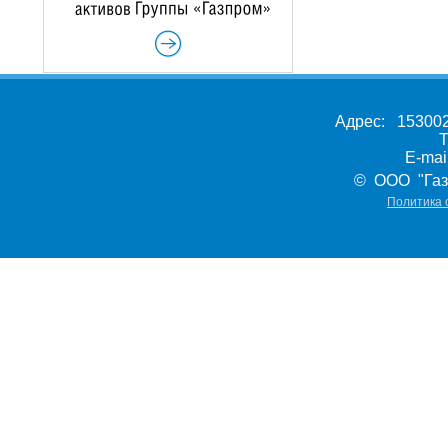
Адрес: 153002,
Т
E-ma
© ООО "Газ
Политика 