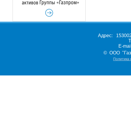
Адрес: 153002,
Т
E-ma
© ООО "Газ
Политика 