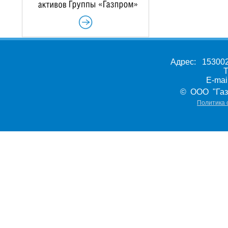
Адрес: 153002,
Т
E-ma
© ООО "Газ
Политика 