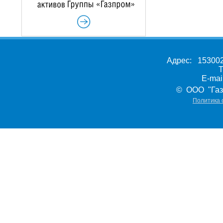
Адрес: 153002,
Т
E-ma
© ООО "Газ
Политика 