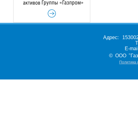
Адрес: 153002,
Т
E-ma
© ООО "Газ
Политика 