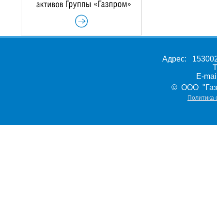
Адрес: 153002,
Т
E-ma
© ООО "Газ
Политика 