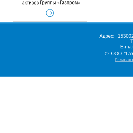
Адрес: 153002,
Т
E-ma
© ООО "Газ
Политика 