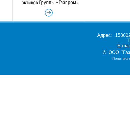
Адрес: 153002,
Т
E-ma
© ООО "Газ
Политика 