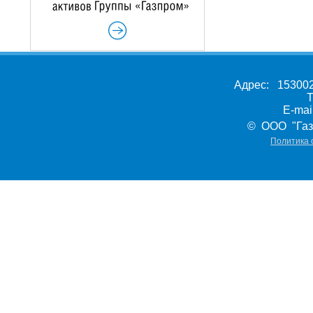
Адрес: 153002,
Т
E-ma
© ООО "Газ
Политика 