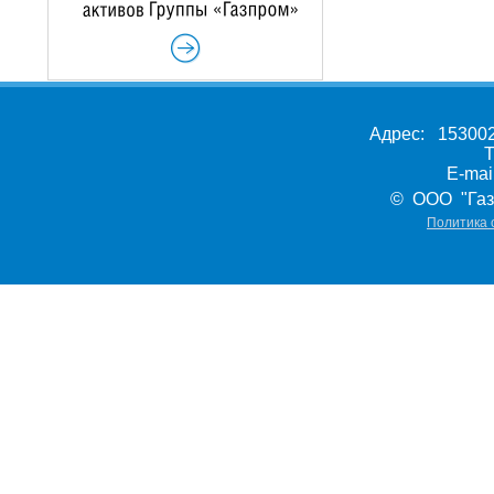
Адрес: 153002,
Т
E-ma
© ООО "Газ
Политика 