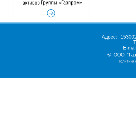
Адрес: 153002,
Т
E-ma
© ООО "Газ
Политика 