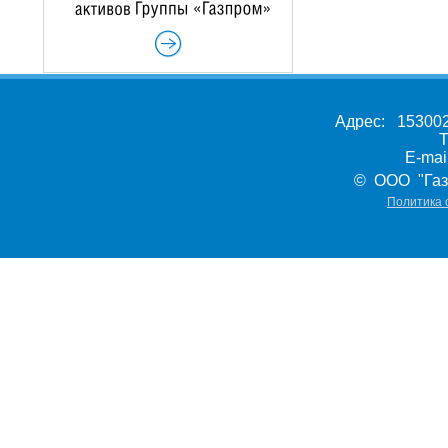
Адрес: 153002,
Т
E-ma
© ООО "Газ
Политика 