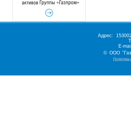
Адрес: 153002,
Т
E-ma
© ООО "Газ
Политика 