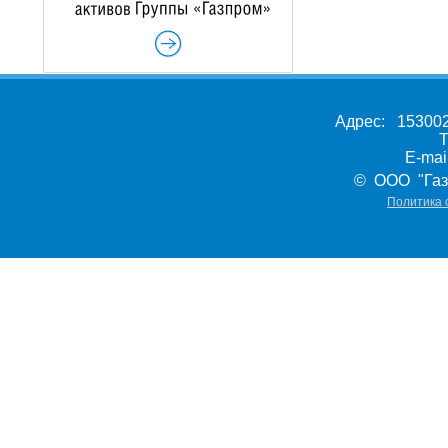
Адрес: 153002,
Т
E-ma
© ООО "Газ
Политика 