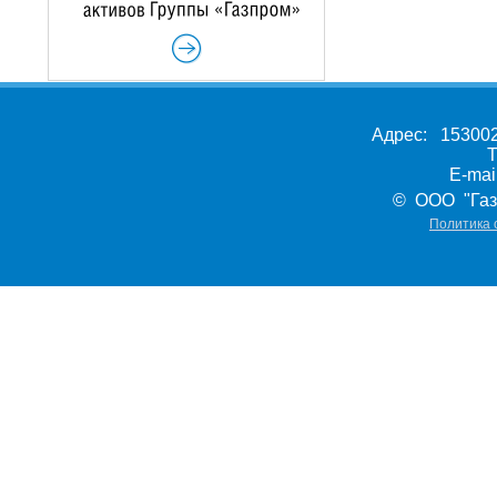
Адрес: 153002,
Т
E-ma
© ООО "Газ
Политика 