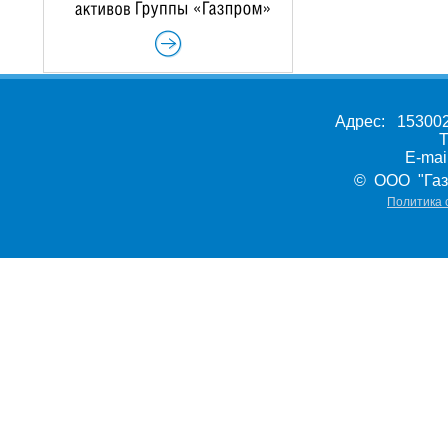
Адрес: 153002,
Т
E-ma
© ООО "Газ
Политика 