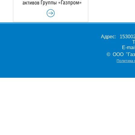
Адрес: 153002,
Т
E-ma
© ООО "Газ
Политика 