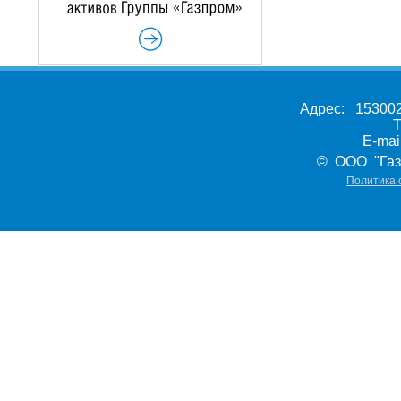
Адрес: 153002,
Т
E-ma
© ООО "Газ
Политика 