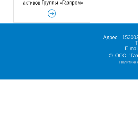
Адрес: 153002,
Т
E-ma
© ООО "Газ
Политика 