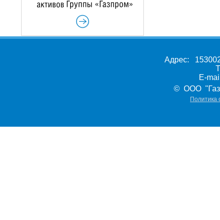
Адрес: 153002,
Т
E-ma
© ООО "Газ
Политика 